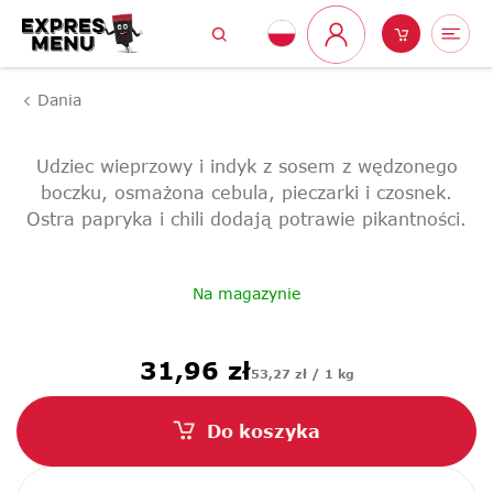
Przejść
Szukaj
Koszyk
Me
do
Zaloguj
treści
się
Dania
Udziec wieprzowy i indyk z sosem z wędzonego
boczku, osmażona cebula, pieczarki i czosnek.
Ostra papryka i chili dodają potrawie pikantności.
Na magazynie
Cena
31,96 zł
53,27 zł / 1 kg
jednostkowa:
Do koszyka