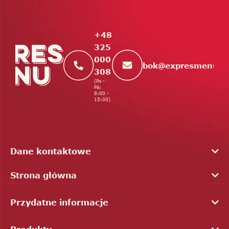
o
p
k
+48
a
325
000
bok
@
expresmenu.c
308
(Po -
Pá:
8:00 -
15:00)
Dane kontaktowe
Strona główna
Przydatne informacje