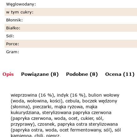
Węglowodany
:
w tym cukry
:
Błonnik
:
Białko
:
Sól
:
Porce
:
Gram
:
Opis
Powiązane (8)
Podobne (8)
Ocena (11)
wieprzowina (16 %), indyk (16 %), bulion wołowy
(woda, wołowina, kości), cebula, boczek wędzony
(słonina), pieczarki, mąka ryżowa, mąka
kukurydziana, sterylizowana papryka czerwona
(papryka czerwona, woda, ocet, cukier, sól,
przyprawy), czosnek, papryka ostra sterylizowana
(papryka ostra, woda, ocet fermentowany, sól), sól
kamienna, chili, pieprz.