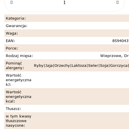
Kategoria
:
Gwarancja
:
Waga
:
EAN
:
8594043
Porce
:
Rodzaj mięsa
:
Wieprzowe, Dr
Pominąć
Ryby|Jaja|Orzechy|Laktoza|Seler|Soja|Gorczyc
alergeny
:
Wartość
energetyczna
kJ
:
Wartość
energetyczna
kcal
:
Tłuszcz
:
w tym kwasy
tłuszczowe
nasycone
: