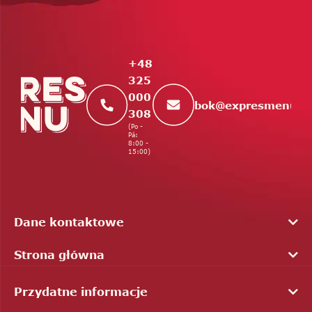
t
o
p
k
+48
a
325
000
bok
@
expresmenu.c
308
(Po -
Pá:
8:00 -
15:00)
Dane kontaktowe
Strona główna
Przydatne informacje