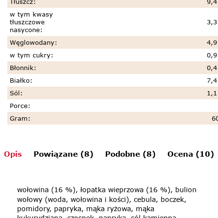
Tłuszcz
:
9,4
w tym kwasy
tłuszczowe
3,3
nasycone
:
Węglowodany
:
4,9
w tym cukry
:
0,9
Błonnik
:
0,4
Białko
:
7,4
Sól
:
1,1
Porce
:
Gram
:
6
Opis
Powiązane (8)
Podobne (8)
Ocena (10)
wołowina (16 %), łopatka wieprzowa (16 %), bulion
wołowy (woda, wołowina i kości), cebula, boczek,
pomidory, papryka, mąka ryżowa, mąka
kukurydziana, czosnek, papryka, sól kamienna,