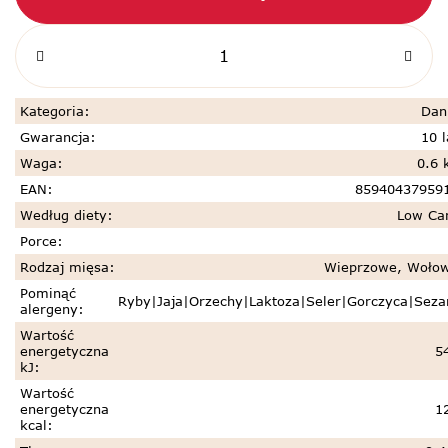
Kategoria
:
Dan
Gwarancja
:
10 l
Waga
:
0.6 
EAN
:
85940437959
Według diety
:
Low Ca
Porce
:
Rodzaj mięsa
:
Wieprzowe, Woło
Pominąć
Ryby|Jaja|Orzechy|Laktoza|Seler|Gorczyca|Sez
alergeny
:
Wartość
energetyczna
5
kJ
:
Wartość
energetyczna
1
kcal
: