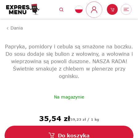
Przejść
Szukaj
Koszyk
Me
do
Zaloguj
treści
się
Dania
Papryka, pomidory i cebula są smażone na boczku.
Do sosu dodaje się bulion z wołowiny, a wołowina i
wieprzowina są powoli duszone. NASZA RADA!
Świetnie smakuje z chlebem w plenerze przy
ognisku.
Na magazynie
Cena
35,54 zł
59,23 zł / 1 kg
jednostkowa:
Do koszyka